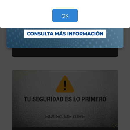
Servicio de mantenimiento
OK
Agenda tu cita de servicio en línea y asegura el
mejor cuidado para tu vehículo con nuestros
expertos. Fácil, rápido y a tu conveniencia.
Programa tu cita ahora >